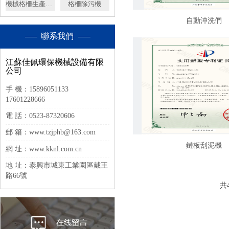
機械格柵生產廠家
格柵除污機
自動沖洗們
聯系我們
江蘇佳佩環保機械設備有限
公司
手 機：15896051133
17601228666
電 話：0523-87320606
郵 箱：www.tzjphb@163.com
鏈板刮泥機
網 址：www.kknl.com.cn
地 址：泰興市城東工業園區戴王
路66號
共4