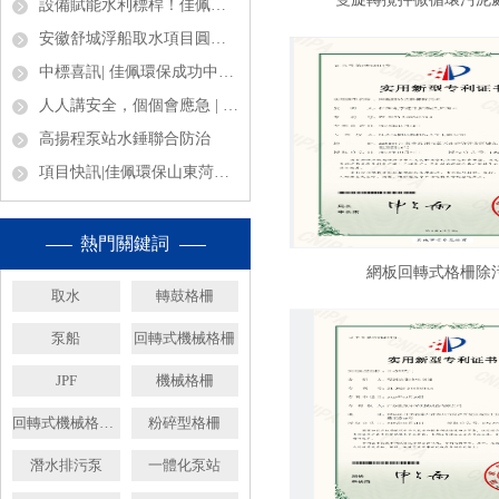
設備賦能水利標桿！佳佩環保硬核護航泰興七圩港閘站工程
安徽舒城浮船取水項目圓滿交付
中標喜訊| 佳佩環保成功中標四川清淤取水平臺項目，強勢布局西南礦山環保市場
人人講安全，個個會應急 | 佳佩環保筑牢安全底線，平安護發展！
高揚程泵站水錘聯合防治
項目快訊|佳佩環保山東菏澤20萬m³/d凈水廠取水泵船項目圓滿竣工！
熱門關鍵詞
網板回轉式格柵除
取水
轉鼓格柵
泵船
回轉式機械格柵
JPF
機械格柵
回轉式機械格柵廠家
粉碎型格柵
潛水排污泵
一體化泵站