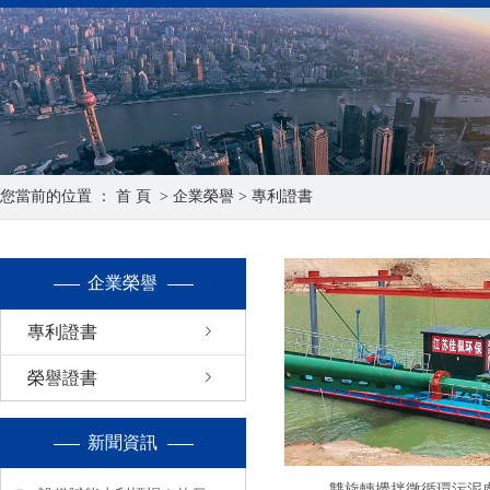
您當前的位置 ：
首 頁
>
企業榮譽
>
專利證書
企業榮譽
專利證書
榮譽證書
新聞資訊
雙旋轉攪拌微循環污泥