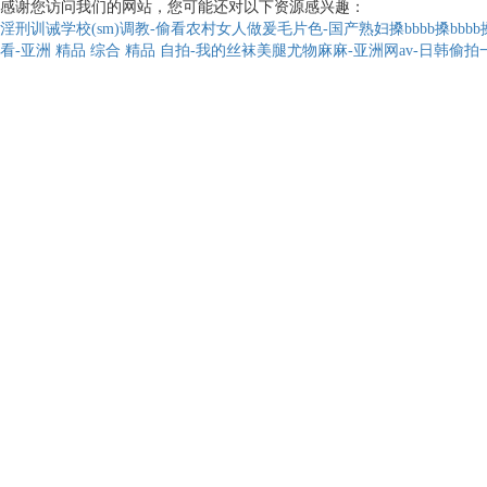
感谢您访问我们的网站，您可能还对以下资源感兴趣：
淫刑训诫学校(sm)调教-偷看农村女人做爰毛片色-国产熟妇搡bbbb搡bb
看-亚洲 精品 综合 精品 自拍-我的丝袜美腿尤物麻麻-亚洲网av-日韩偷